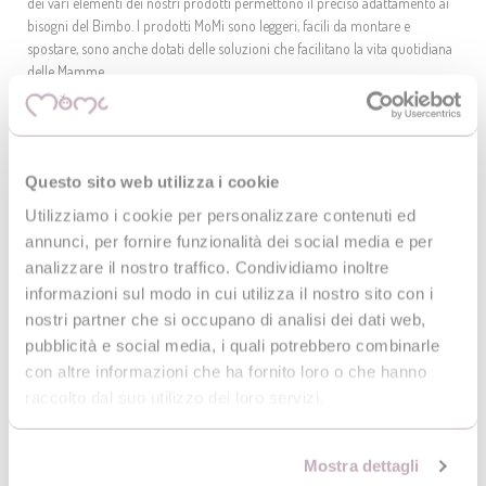
dei vari elementi dei nostri prodotti permettono il preciso adattamento ai
bisogni del Bimbo. I prodotti MoMi sono leggeri, facili da montare e
spostare, sono anche dotati delle soluzioni che facilitano la vita quotidiana
delle Mamme.
Grazie all’impiego dei materiali affidabili e durevoli, gli articoli MoMi senza
problemi sopporteranno le numerose volte di essere aperti, chiusi, lavati,
spostati o sottoposti a qualunque sfida che si deve affrontare nella
quotidianità. I prodotti MoMi vi serviranno a lungo.
Questo sito web utilizza i cookie
Utilizziamo i cookie per personalizzare contenuti ed
annunci, per fornire funzionalità dei social media e per
analizzare il nostro traffico. Condividiamo inoltre
informazioni sul modo in cui utilizza il nostro sito con i
nostri partner che si occupano di analisi dei dati web,
pubblicità e social media, i quali potrebbero combinarle
con altre informazioni che ha fornito loro o che hanno
raccolto dal suo utilizzo dei loro servizi.
Mostra dettagli