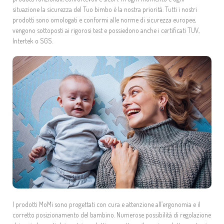
situazione la sicurezza del Tuo bimbo è la nostra priorità. Tutti i nostri
prodotti sono omologati e conformi alle norme di sicurezza europee,
vengono sottoposti ai rigorosi test e possiedono anche i certificati TUV,
Intertek o SGS.
I prodotti MoMi sono progettati con cura e attenzione all’ergonomia e il
corretto posizionamento del bambino. Numerose possibilità di regolazione