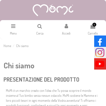
0
Menu
Cerca
Accedi
Carrello
Home
Chi siamo
Chi siamo
PRESENTAZIONE DEL PRODOTTO
MoMi è un marchio creato con l’idea che Tu possa scoprire il mondo
insieme al Tuo bimbo senza nessun ostacolo. MoMi sostiene le Mamme e i
loro piccoli tesori in ogni momento della Vostra avventura! Ti offriamo i
prodotti funzionali, confortevoli e sicuri! In ogni momento e ogni