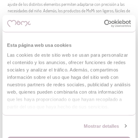
ajuste de los distintos elementos permiten adaptarse con precisión a las
necesidades del niño. Además, los productos de MoMi son ligeros, fáciles de
plegar y transportar y están equipados con soluciones que facilitan el día a
día de las mamás.
Gracias al uso de materiales robustos y duraderos que pueden soportar
fácilmente el plegado, desplegado, lavado, traslado y cualquier desafío que
Esta página web usa cookies
se le presente, los productos de MoMi le servirán durante muchos años.
Las cookies de este sitio web se usan para personalizar
el contenido y los anuncios, ofrecer funciones de redes
sociales y analizar el tráfico. Además, compartimos
información sobre el uso que haga del sitio web con
nuestros partners de redes sociales, publicidad y análisis
web, quienes pueden combinarla con otra información
que les haya proporcionado o que hayan recopilado a
partir del uso que haya hecho de sus servicios.
Mostrar detalles