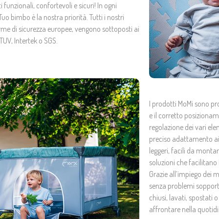
 funzionali, confortevoli e sicuri! In ogni
o bimbo è la nostra priorità. Tutti i nostri
rme di sicurezza europee, vengono sottoposti ai
 TUV, Intertek o SGS.
I prodotti MoMi sono pr
e il corretto posiziona
regolazione dei vari ele
preciso adattamento ai 
leggeri, facili da monta
soluzioni che facilitan
Grazie all’impiego dei ma
senza problemi sopporte
chiusi, lavati, spostati
affrontare nella quotidi