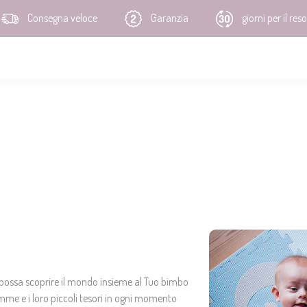
Consegna veloce
Garanzia
giorni per il reso
 possa scoprire il mondo insieme al Tuo bimbo
me e i loro piccoli tesori in ogni momento