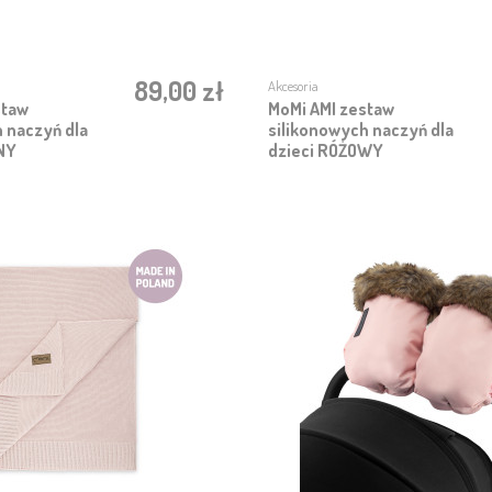
89,00 zł
Akcesoria
staw
MoMi AMI zestaw
 naczyń dla
silikonowych naczyń dla
NY
dzieci RÓŻOWY