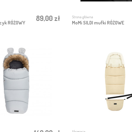
89,00 zł
Strona główna
ocyk RÓŻOWY
MoMi SILDI mufki RÓŻOWE
Akcesoria