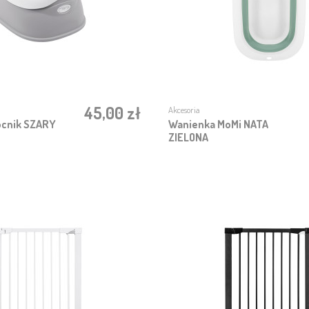
45,00 zł
Akcesoria
ocnik SZARY
Wanienka MoMi NATA
ZIELONA