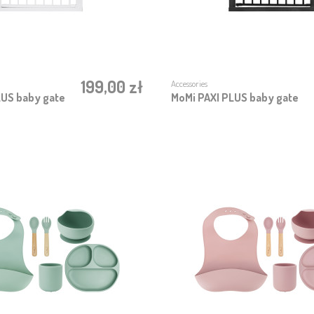
199,00 zł
Accessories
LUS baby gate
MoMi PAXI PLUS baby gate