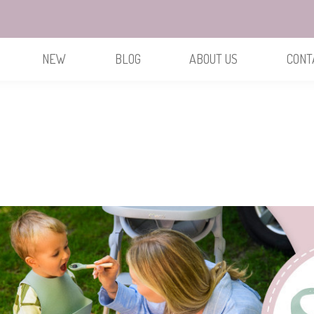
NEW
BLOG
ABOUT US
CONT