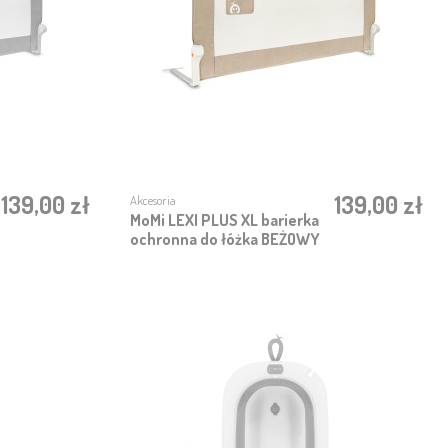
139,00 zł
139,00 zł
Akcesoria
MoMi LEXI PLUS XL barierka
ochronna do łóżka BEŻOWY