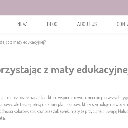
NEW
BLOG
ABOUT US
CONT
stając z maty edukacyjnej?
orzystając z maty edukacyjne
t to doskonałe narzędzie, które wspiera rozwój dzieci od pierwszych tygo
zabawy, ale także pełnią rolę mini placu zabaw, który stymuluje rozwój z
odności kolorów, struktur oraz zabawek, maty te przyciągają uwagę Maluc
ata.