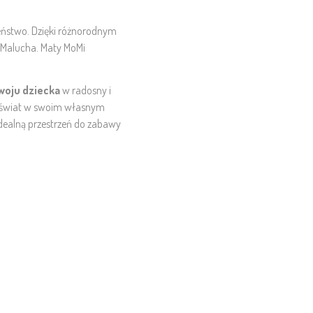
zeństwo. Dzięki różnorodnym
h Malucha. Maty MoMi
woju dziecka
w radosny i
ć świat w swoim własnym
idealną przestrzeń do zabawy