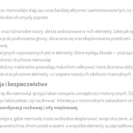
a, niemowlęta stają się coraz bardziej aktywne i zainteresowane tym, co d
obudza ich zmysły poprzez:
oraz różnorodne wzory, ale też zastosowane w nich elementy, takie jak np.
a je do podnoszenia głowy, obracania się oraz eksplorowania przestrzeni
owej.
acyjnych wyposażonych jest w elementy, które wydają dźwięki — piszcząc
dolności słuchowe niemowląt.
tekstury materiałów pozwalają maluchom odkrywać różne doznania doty
dkie oraz pluszowe elementy, co wspiera rozwój ich zdolności manualnych.
ja i bezpieczeństwo
ej dla niemowląt
sprzyja także rozwijaniu umiejętności motorycznych. Dzi
oju także pełzać czy raczkować. Interakcja z różnorodnymi zabawkami 
ordynacji ruchowej i siły mięśniowej
.
miejsce, gdzie niemowlę może swobodnie eksplorować swoje otoczenie, a 
 powierzchnia chroni przed urazami, a wszystkie elementy są zaprojekto