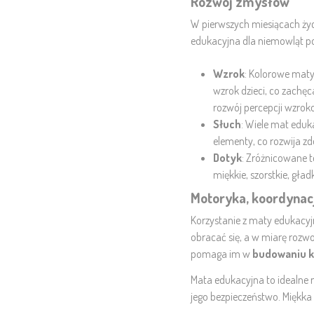
Rozwój zmysłów
W pierwszych miesiącach życi
edukacyjna dla niemowląt p
Wzrok
: Kolorowe maty 
wzrok dzieci, co zachęc
rozwój percepcji wzrok
Słuch
: Wiele mat eduk
elementy, co rozwija z
Dotyk
: Zróżnicowane 
miękkie, szorstkie, gła
Motoryka, koordynac
Korzystanie z
maty edukacyjn
obracać się, a w miarę rozw
pomaga im w
budowaniu ko
Mata edukacyjna to idealne 
jego bezpieczeństwo. Miękka