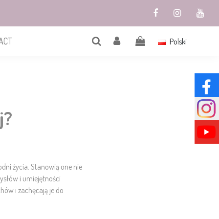
ACT
Polski
j?
dni życia. Stanowią one nie
mysłów i umiejętności
hów i zachęcają je do