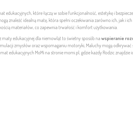
at edukacyjnych, które łączą w sobie funkcjonalność, estetykę i bezpiec
gą znaleźć idealną matę, która spełni oczekiwania zarówno ich, jak i ic
akością materiałów, co zapewnia trwałość i komfort użytkowania.
z maty edukacyjnej dla niemowląt to świetny sposób na
wspieranie roz
stymulacji zmysłów oraz wspomaganiu motoryki, Maluchy mogą odkrywa
ą mat edukacyjnych MoMi na stronie momi.pl, gdzie każdy Rodzic znajdzie 