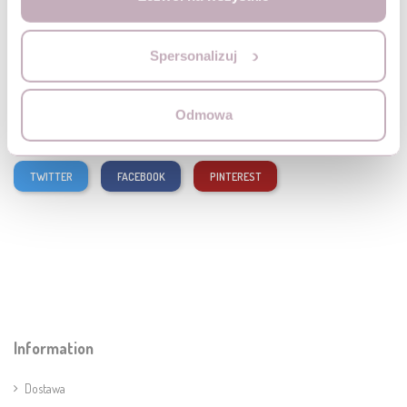
jeździki, udostępnia szczegółowe opisy produktów oraz rekomendacje
wiekowe, co znacząco ułatwia decyzję zakupową.
Spersonalizuj
Share this post
Odmowa
TWITTER
FACEBOOK
PINTEREST
Information
Dostawa