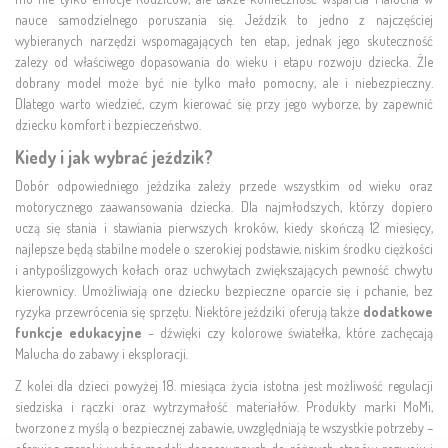
nauce samodzielnego poruszania się. Jeździk to jedno z najczęściej
wybieranych narzędzi wspomagających ten etap, jednak jego skuteczność
zależy od właściwego dopasowania do wieku i etapu rozwoju dziecka. Źle
dobrany model może być nie tylko mało pomocny, ale i niebezpieczny.
Dlatego warto wiedzieć, czym kierować się przy jego wyborze, by zapewnić
dziecku komfort i bezpieczeństwo.
Kiedy i jak wybrać jeździk?
Dobór odpowiedniego jeździka zależy przede wszystkim od wieku oraz
motorycznego zaawansowania dziecka. Dla najmłodszych, którzy dopiero
uczą się stania i stawiania pierwszych kroków, kiedy skończą 12 miesięcy,
najlepsze będą stabilne modele o szerokiej podstawie, niskim środku ciężkości
i antypoślizgowych kołach oraz uchwytach zwiększających pewność chwytu
kierownicy. Umożliwiają one dziecku bezpieczne oparcie się i pchanie, bez
ryzyka przewrócenia się sprzętu. Niektóre jeździki oferują także
dodatkowe
funkcje edukacyjne
– dźwięki czy kolorowe światełka, które zachęcają
Malucha do zabawy i eksploracji.
Z kolei dla dzieci powyżej 18. miesiąca życia istotna jest możliwość regulacji
siedziska i rączki oraz wytrzymałość materiałów. Produkty marki MoMi,
tworzone z myślą o bezpiecznej zabawie, uwzględniają te wszystkie potrzeby –