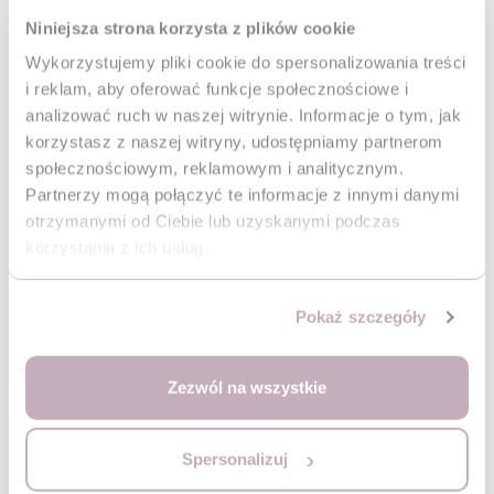
Zachęcanie do samodzielności i pozytywne skojarzenia
Niniejsza strona korzysta z plików cookie
Jeśli chcemy by dziecko chętnie siadało w krzesełku, warto zadbać o
Wykorzystujemy pliki cookie do spersonalizowania treści
pozytywne doświadczenia związane z tym miejscem. Samodzielne próby
i reklam, aby oferować funkcje społecznościowe i
jedzenia, nawet jeśli początkowo wiążą się z bałaganem,
wzmacniają
poczucie niezależności i motywują do dłuższego pozostawania w
analizować ruch w naszej witrynie. Informacje o tym, jak
siedzisku
. Podanie kolorowych naczyń oraz ergonomicznych sztućców
korzystasz z naszej witryny, udostępniamy partnerom
dostosowanych do małych rączek może zwiększyć zainteresowanie posiłkiem
społecznościowym, reklamowym i analitycznym.
i sprawić, że będzie on dla dziecka ciekawą aktywnością.
Partnerzy mogą połączyć te informacje z innymi danymi
Cierpliwość i wyrozumiałość
mają kluczowe znaczenie w procesie
otrzymanymi od Ciebie lub uzyskanymi podczas
oswajania dziecka z nową sytuacją. Niektóre Dzieci potrzebują więcej czasu na
korzystania z ich usług.
zaakceptowanie zmiany, dlatego warto unikać przymusu oraz stosować
łagodne metody zachęty. Chwalenie za każdą próbę oraz docenianie wysiłku
buduje pozytywne skojarzenia, które sprawiają, że dziecko chętniej siada w
Pokaż szczegóły
krzesełku i traktuje je jako naturalny element codziennych posiłków.
Zezwól na wszystkie
Share this post
Spersonalizuj