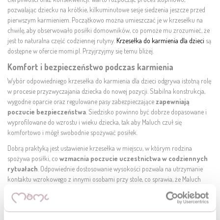
pozwalając dziecku na krótkie, kilkuminutowe sesje siedzenia jeszcze przed
pierwszym karmieniem. Początkowo można umieszczać je w krzesełku na
chwilę, aby obserwowało posiłki domowników, co pomoże mu zrozumieć, że
jest to naturalna część codziennej rutyny.
Krzesełka do karmienia dla dzieci
są
dostępne w ofercie momi.pl. Przyjrzyjmy się temu bliżej.
Komfort i bezpieczeństwo podczas karmienia
Wybór odpowiedniego
krzesełka do karmienia dla dzieci
odgrywa istotną rolę
w procesie przyzwyczajania dziecka do nowej pozycji. Stabilna konstrukcja,
wygodne oparcie oraz regulowane pasy zabezpieczające
zapewniają
poczucie bezpieczeństwa
. Siedzisko powinno być dobrze dopasowane i
wyprofilowane do wzrostu i wieku dziecka, tak aby Maluch czuł się
komfortowo i mógł swobodnie spożywać posiłek.
Dobrą praktyką jest ustawienie krzesełka w miejscu, w którym rodzina
spożywa posiłki, co
wzmacnia poczucie uczestnictwa w codziennych
rytuałach
. Odpowiednie dostosowanie wysokości pozwala na utrzymanie
kontaktu wzrokowego z innymi osobami przy stole, co sprawia, że Maluch
czuje się częścią wspólnego spotkania. Warto zwrócić uwagę na stabilność
podłokietników oraz łatwość czyszczenia, co ułatwia utrzymanie porządku i
pozytywnie wpływa na komfort użytkowania.