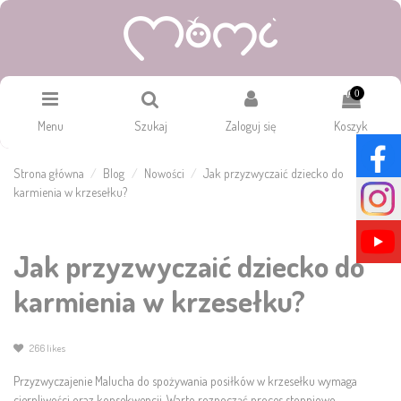
0
Menu
Szukaj
Zaloguj się
Koszyk
Strona główna
Blog
Nowości
Jak przyzwyczaić dziecko do
karmienia w krzesełku?
Jak przyzwyczaić dziecko do
karmienia w krzesełku?
266
likes
Przyzwyczajenie Malucha do spożywania posiłków w krzesełku wymaga
cierpliwości oraz konsekwencji. Warto rozpocząć proces stopniowo,