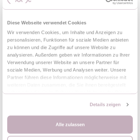
Diese Webseite verwendet Cookies
Startseite
Kindersitze
Autositz MoMi MEI von 100
MoMi URSO Kindersitz 40 -
Wir verwenden Cookies, um Inhalte und Anzeigen zu
bis 150 cm SCHWARZ
150cm ROSA
personalisieren, Funktionen für soziale Medien anbieten
zu können und die Zugriffe auf unsere Website zu
analysieren. Außerdem geben wir Informationen zu Ihrer
Verwendung unserer Website an unsere Partner für
soziale Medien, Werbung und Analysen weiter. Unsere
Partner führen diese Informationen möglicherweise mit
weiteren Daten zusammen, die Sie ihnen bereitgestellt
haben oder die sie im Rahmen Ihrer Nutzung der Dienste
gesammelt haben.
Details zeigen
Alle zulassen
Startseite
Kindersitze
MoMi VENKO
MoMi URSO Kindersitz 40 -