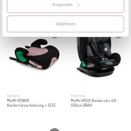
Kindersitzerhöhung i-SIZE
150cm GRÜN
Anpassen
Ablehnen
Startseite
Kindersitze
MoMi VENKO
MoMi URSO Kindersitz 40 -
Kindersitzerhöhung i-SIZE
150cm GRAU