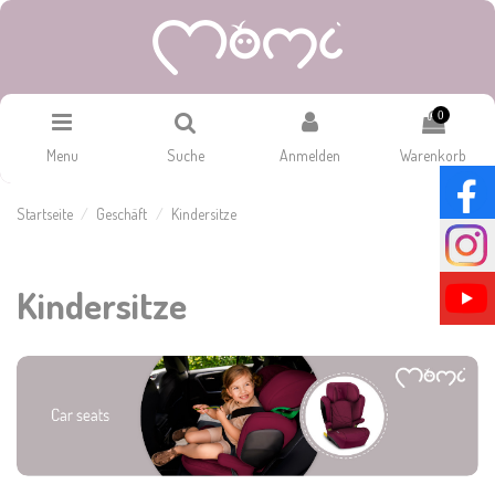
0
Menu
Suche
Anmelden
Warenkorb
Startseite
Geschäft
Kindersitze
Kindersitze