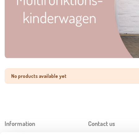
No products available yet
Information
Contact us
Lieferung
TelForceOne S.A.