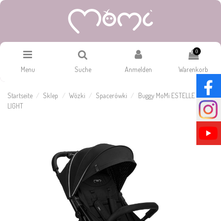
0
Menu
Suche
Anmelden
Warenkorb
Startseite
Sklep
Wózki
Spacerówki
Buggy MoMi ESTELLE
LIGHT