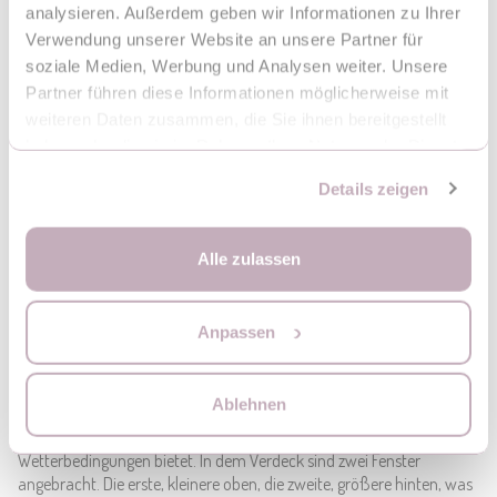
analysieren. Außerdem geben wir Informationen zu Ihrer
Verwendung unserer Website an unsere Partner für
soziale Medien, Werbung und Analysen weiter. Unsere
Partner führen diese Informationen möglicherweise mit
weiteren Daten zusammen, die Sie ihnen bereitgestellt
haben oder die sie im Rahmen Ihrer Nutzung der Dienste
gesammelt haben.
Details zeigen
Alle zulassen
Anpassen
Ablehnen
Der Buggy MoMi ESTELLE LIGHT hat ein großes, verstellbares
Verdeck, das ausgezeichneten Schutz vor schwierigen
Wetterbedingungen bietet. In dem Verdeck sind zwei Fenster
angebracht. Die erste, kleinere oben, die zweite, größere hinten, was