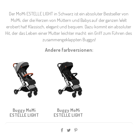
Der MoMi ESTELLE LIGHT in Schwarz ist ein absoluter Bestseller von 
MoMi, der die Herzen von Müttern und Babys auf der ganzen Welt 
erobert hat! Klassisch, elegant und bequem. Dazu kommt ein absoluter 
Hit, der das Leben einer Mutter leichter macht: ein Griff zum Führen des 
zusammengeklappten Buggys!
Andere farbversionen:
Buggy MoMi
Buggy MoMi
ESTELLE LIGHT
ESTELLE LIGHT