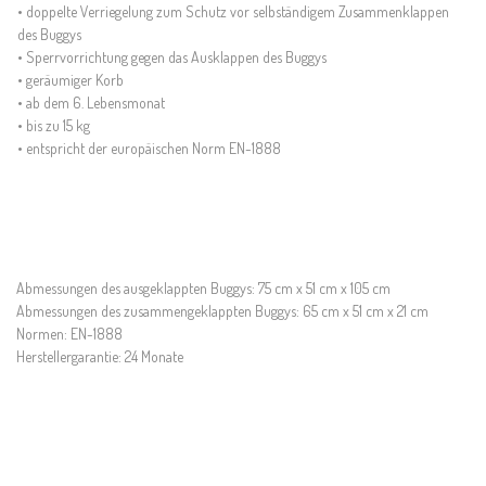
• doppelte Verriegelung zum Schutz vor selbständigem Zusammenklappen
des Buggys
• Sperrvorrichtung gegen das Ausklappen des Buggys
• geräumiger Korb
• ab dem 6. Lebensmonat
• bis zu 15 kg
• entspricht der europäischen Norm EN-1888
Abmessungen des ausgeklappten Buggys: 75 cm x 51 cm x 105 cm
Abmessungen des zusammengeklappten Buggys: 65 cm x 51 cm x 21 cm
Normen: EN-1888
Herstellergarantie: 24 Monate