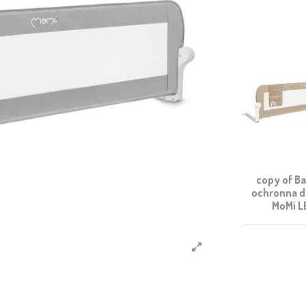
copy of Ba
ochronna d
MoMi L