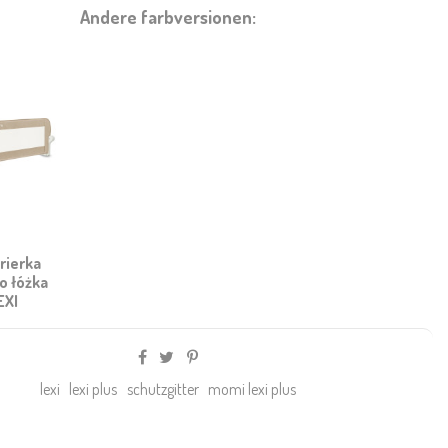
Andere farbversionen:
rierka
o łóżka
EXI
lexi
lexi plus
schutzgitter
momi lexi plus