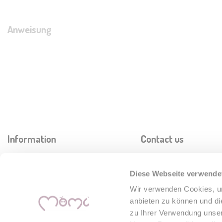
Anweisung
Information
Contact us
Lieferung
TelForceOne S.A.
Diese Webseite verwende
Privatsphäre
export@momi.pl
Wir verwenden Cookies, um
Garantiebedingungen
anbieten zu können und di
Allgemeine Geschäftsbedingungen
zu Ihrer Verwendung unser
des MoMi Online-Shop