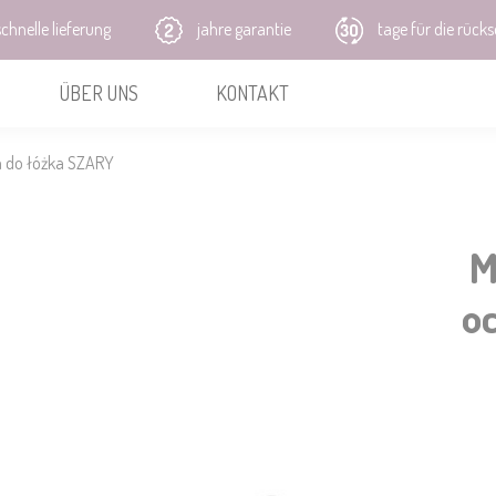
chnelle lieferung
jahre garantie
tage für die rück
ÜBER UNS
KONTAKT
a do łóżka SZARY
M
o